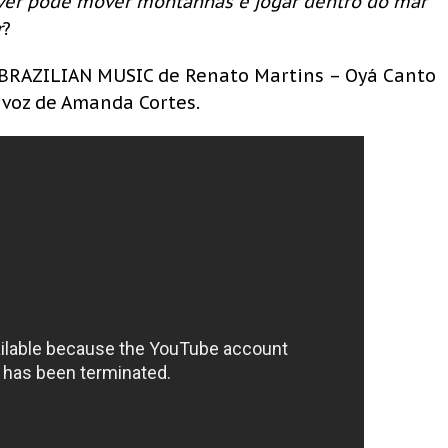
viver pode mover montanhas e jogar dentro do mar
r
?
BRAZILIAN MUSIC de Renato Martins – Oyá Canto
 voz de Amanda Cortes.