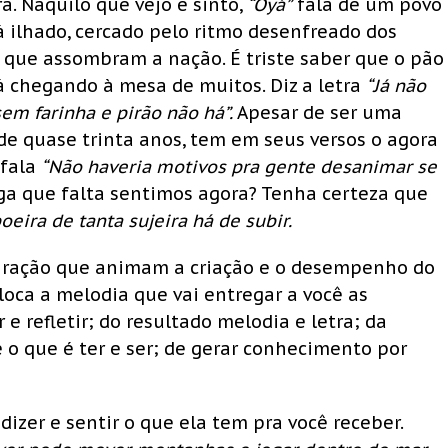
ra. Naquilo que vejo e sinto,
“Oyá”
fala de um povo
á ilhado, cercado pelo ritmo desenfreado dos
 que assombram a nação. É triste saber que o pão
á chegando à mesa de muitos. Diz a letra
“Já não
sem farinha e pirão não há”.
Apesar de ser uma
de quase trinta anos, tem em seus versos o agora
fala
“Não haveria motivos pra gente desanimar se
iga que falta sentimos agora? Tenha certeza que
poeira de tanta sujeira há de subir.
spiração que animam a criação e o desempenho do
oloca a melodia que vai entregar a você as
e refletir; do resultado melodia e letra; da
o que é ter e ser; de gerar conhecimento por
dizer e sentir o que ela tem pra você receber.