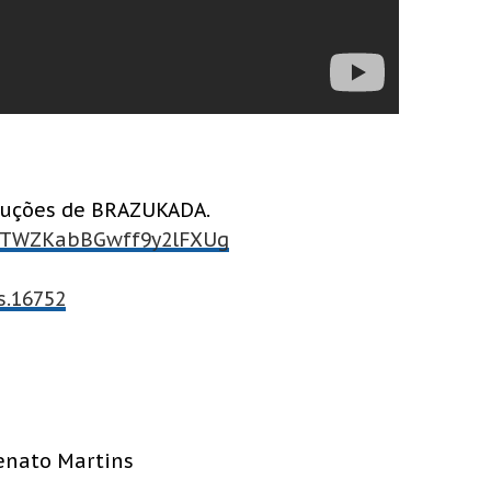
duções de BRAZUKADA.
LaTWZKabBGwff9y2lFXUg
s.16752
enato Martins