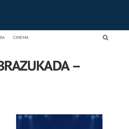
IA
CINEMA
 BRAZUKADA –