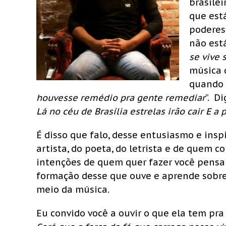
brasilei
que est
poderes
não est
se vive 
música 
quando 
houvesse remédio pra gente remediar
”. D
Lá no céu de Brasília estrelas irão cair E a 
É disso que falo, desse entusiasmo e in
artista, do poeta, do letrista e de quem c
intenções de quem quer fazer você pensar 
formação desse que ouve e aprende sobre 
meio da música.
Eu convido você a ouvir o que ela tem pra 