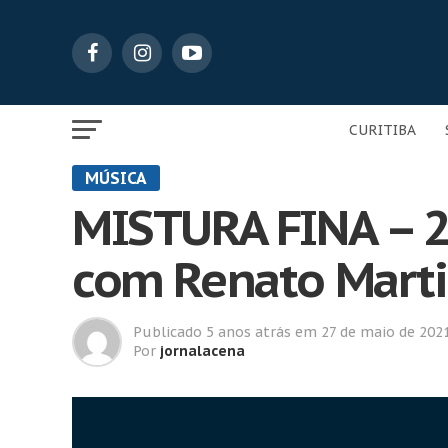
CURITIBA
MÚSICA
MISTURA FINA – 2
com Renato Marti
Publicado
5 anos atrás
em
27 de maio de 202
Por
jornalacena