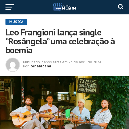
MÚSICA
Leo Frangioni lança single
“Rosângela” uma celebração à
boemia
Publicado
2 anos atrás
em
23 de abril de 2024
Por
jornalacena