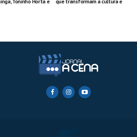
inga, Toninho Horta e
que transformam a cultura e
apresentações
fortalecem a cena paranaense