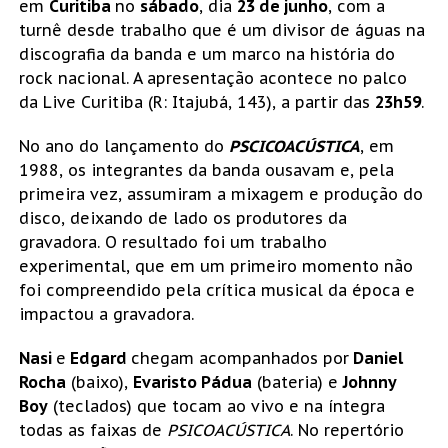
em
Curitiba
no
sábado
, dia
23 de junho
, com a
turnê desde trabalho que é um divisor de águas na
discografia da banda e um marco na história do
rock nacional. A apresentação acontece no palco
da Live Curitiba (R: Itajubá, 143), a partir das
23h59
.
No ano do lançamento do
PSCICOACÚSTICA
, em
1988, os integrantes da banda ousavam e, pela
primeira vez, assumiram a mixagem e produção do
disco, deixando de lado os produtores da
gravadora. O resultado foi um trabalho
experimental, que em um primeiro momento não
foi compreendido pela crítica musical da época e
impactou a gravadora.
Nasi
e
Edgard
chegam acompanhados por
Daniel
Rocha
(baixo),
Evaristo Pádua
(bateria) e
Johnny
Boy
(teclados) que tocam ao vivo e na íntegra
todas as faixas de
PSICOACÚSTICA
. No repertório