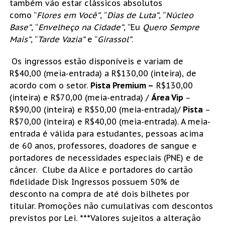
também vão estar clássicos absolutos
como “
Flores em Você”
, “
Dias de Luta”
, “
Núcleo
Base”
, “
Envelheço na Cidade”
, “Eu
Quero Sempre
Mais”
, “
Tarde Vazia”
e “
Girassol”
.
Os ingressos estão disponíveis e variam de
R$40,00 (meia-entrada) a R$130,00 (inteira), de
acordo com o setor.
Pista Premium –
R$130,00
(inteira) e R$70,00 (meia-entrada) /
Área Vip
–
R$90,00 (inteira) e R$50,00 (meia-entrada)/
Pista
–
R$70,00 (inteira) e R$40,00 (meia-entrada). A meia-
entrada é válida para estudantes, pessoas acima
de 60 anos, professores, doadores de sangue e
portadores de necessidades especiais (PNE) e de
câncer. Clube da Alice e portadores do cartão
fidelidade Disk Ingressos possuem 50% de
desconto na compra de até dois bilhetes por
titular. Promoções não cumulativas com descontos
previstos por Lei.
***
Valores sujeitos a alteração