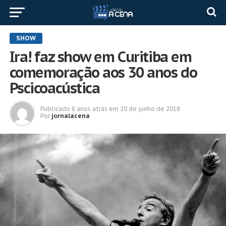
SHOW
Ira! faz show em Curitiba em
comemoração aos 30 anos do
Pscicoacústica
Publicado
8 anos atrás
em
20 de junho de 2018
Por
jornalacena