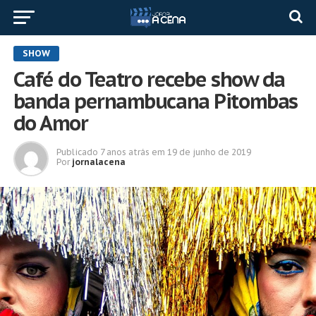
SHOW
Café do Teatro recebe show da
banda pernambucana Pitombas
do Amor
Publicado
7 anos atrás
em
19 de junho de 2019
Por
jornalacena