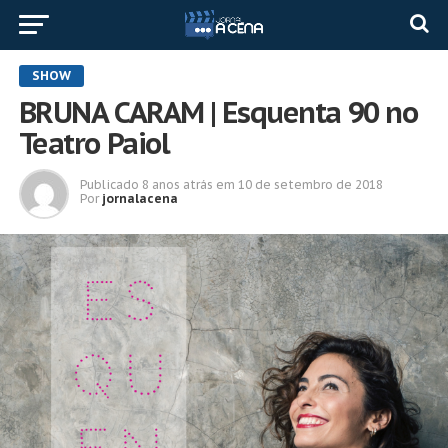
SHOW
BRUNA CARAM | Esquenta 90 no
Teatro Paiol
Publicado
8 anos atrás
em
10 de setembro de 2018
Por
jornalacena