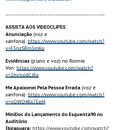
______________________________________
ASSISTA AOS VIDEOCLIPES
Anunciação
(voz e
sanfona):
https://www.youtube.com/watch?
v=F5nzSRm3mKo
Evidências
(piano e voz) no Ronnie
Von:
https://www.youtube.com/watch?
v=2hytoJdCi8g
Me Apaixonei Pela Pessoa Errada
(voz e
sanfona):
https://www.youtube.com/watch?
v=yQWO4Kx7EeM
MiniDoc do Lançamento do Esquenta90 no
Auditório
Ibirapuera:
https://www.youtube.com/watch?