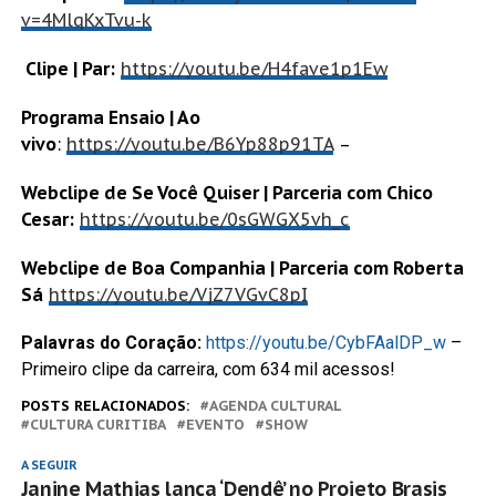
v=4MlqKxTvu-k
C
lipe | Par:
https://youtu.be/H4fave1p1Ew
Programa Ensaio | Ao
vivo
:
https://youtu.be/B6Yp88p91TA
–
Webclipe de Se Você Quiser | Parceria com Chico
Cesar:
https://youtu.be/0sGWGX5vh_c
Webclipe de Boa Companhia | Parceria com Roberta
Sá
https://youtu.be/VjZ7VGvC8pI
Palavras do Coração:
https://youtu.be/CybFAalDP_w
–
Primeiro clipe da carreira, com 634 mil acessos!
POSTS RELACIONADOS:
AGENDA CULTURAL
CULTURA CURITIBA
EVENTO
SHOW
A SEGUIR
Janine Mathias lança ‘Dendê’ no Projeto Brasis