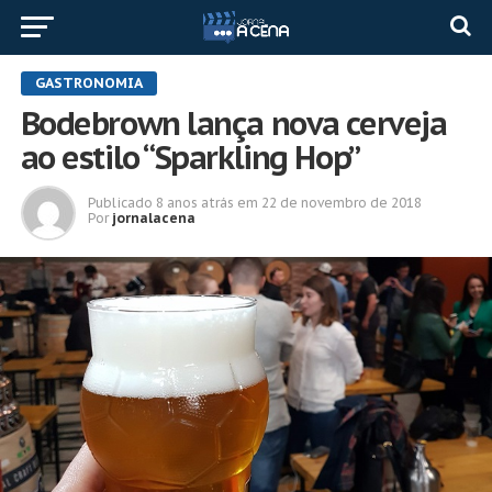
GASTRONOMIA
Bodebrown lança nova cerveja
ao estilo “Sparkling Hop”
Publicado
8 anos atrás
em
22 de novembro de 2018
Por
jornalacena