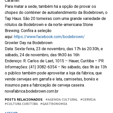
Caramel.
Para matar a sede, também há a opção de provar os
chopes do contêiner de autoatendimento da Bodebrown, o
Tap Haus. São 20 torneiras com uma grande variedade de
rótulos da Bodebrown e da norte-americana Stone
Brewing. Confira a seleção
aqui:
https://www.facebook.com/bodebrown/
Growler Day na Bodebrown
Data: Sexta-feira, 23 de novembro, das 17h às 20:30h, e
sábado, 24 de novembro, das 9h30 às 16h
Endereço: R. Carlos de Laet, 1015 – Hauer, Curitiba – PR
Informações: (41) 3082-6354 – No sábado, das 9h às 13h
o público também pode aproveitar a loja da fábrica, que
vende cervejas em garrafa e lata, camisetas, bonés e
insumos para a fabricação de cerveja caseira.
novafabrica.bodebrown.com.br
POSTS RELACIONADOS:
AGENDA CULTURAL
CERVEJA
CULTURA CURITIBA
GASTRONOMIA