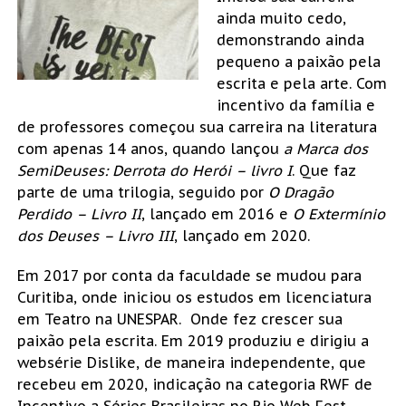
ainda muito cedo,
demonstrando ainda
pequeno a paixão pela
escrita e pela arte. Com
incentivo da família e
de professores começou sua carreira na literatura
com apenas 14 anos, quando lançou
a Marca dos
SemiDeuses: Derrota do Herói – livro I
. Que faz
parte de uma trilogia, seguido por
O Dragão
Perdido – Livro II
, lançado em 2016 e
O Extermínio
dos Deuses – Livro III
, lançado em 2020.
Em 2017 por conta da faculdade se mudou para
Curitiba, onde iniciou os estudos em licenciatura
em Teatro na UNESPAR. Onde fez crescer sua
paixão pela escrita. Em 2019 produziu e dirigiu a
websérie Dislike, de maneira independente, que
recebeu em 2020, indicação na categoria RWF de
Incentivo a Séries Brasileiras no Rio Web Fest,