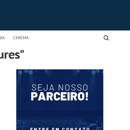
IA
CINEMA
ures"