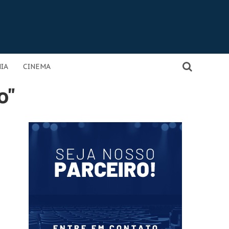
IA
CINEMA
o"