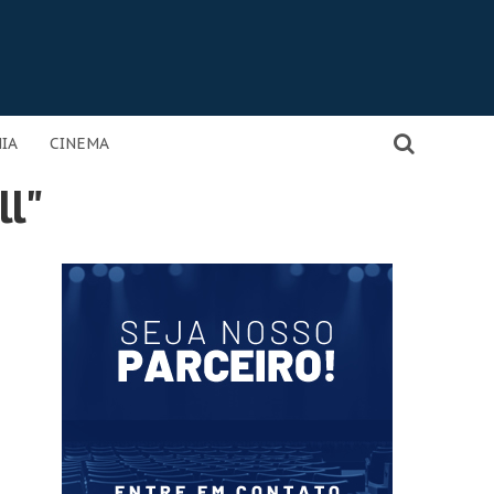
IA
CINEMA
ll"