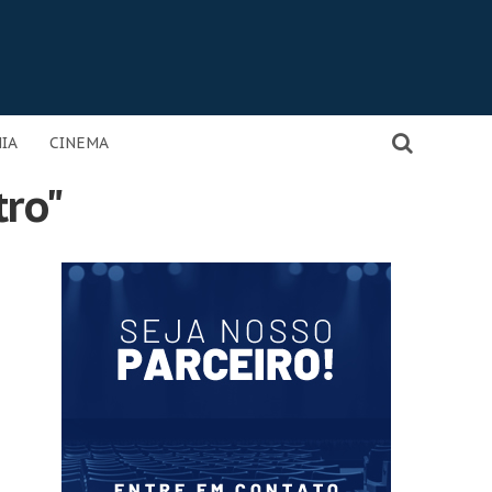
IA
CINEMA
tro"