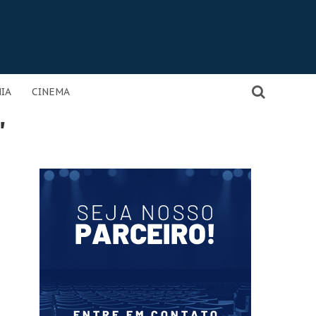
IA
CINEMA
"