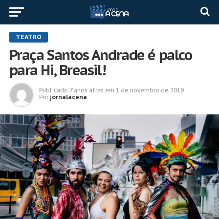
TEATRO
Praça Santos Andrade é palco
para Hi, Breasil!
Publicado
7 anos atrás
em
1 de novembro de 2019
Por
jornalacena