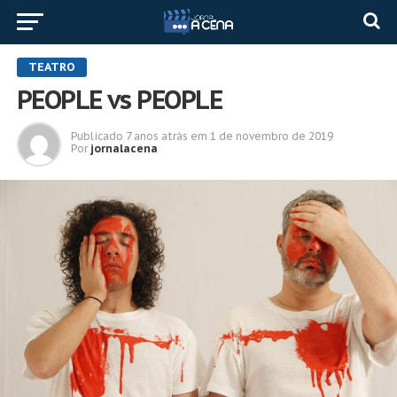
TEATRO
PEOPLE vs PEOPLE
Publicado
7 anos atrás
em
1 de novembro de 2019
Por
jornalacena