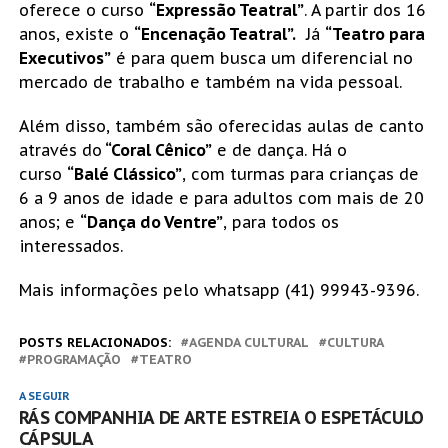
oferece o curso
“Expressão Teatral”
. A partir dos 16
anos, existe o
“Encenação Teatral”.
Já
“Teatro para
Executivos”
é para quem busca um diferencial no
mercado de trabalho e também na vida pessoal.
Além disso, também são oferecidas aulas de canto
através do
“Coral Cênico”
e de dança. Há o
curso
“Balé Clássico”
, com turmas para crianças de
6 a 9 anos de idade e para adultos com mais de 20
anos; e
“Dança do Ventre”
, para todos os
interessados.
Mais informações pelo whatsapp (41) 99943-9396.
POSTS RELACIONADOS:
AGENDA CULTURAL
CULTURA
PROGRAMAÇÃO
TEATRO
A SEGUIR
RÁS COMPANHIA DE ARTE ESTREIA O ESPETÁCULO
CÁPSULA