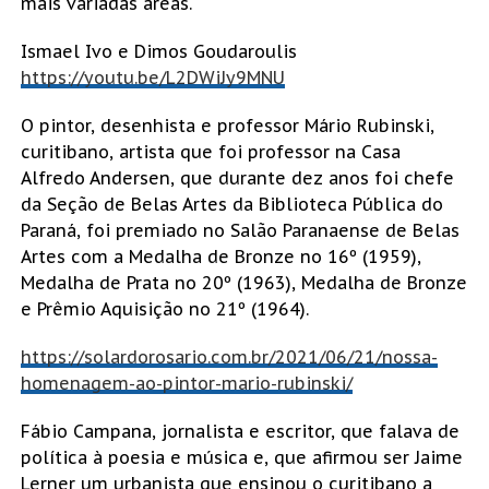
mais variadas áreas.
Ismael Ivo e Dimos Goudaroulis
https://youtu.be/L2DWiJy9MNU
O pintor, desenhista e professor Mário Rubinski,
curitibano, artista que foi professor na Casa
Alfredo Andersen, que durante dez anos foi chefe
da Seção de Belas Artes da Biblioteca Pública do
Paraná, foi premiado no Salão Paranaense de Belas
Artes com a Medalha de Bronze no 16º (1959),
Medalha de Prata no 20º (1963), Medalha de Bronze
e Prêmio Aquisição no 21º (1964).
https://solardorosario.com.br/2021/06/21/nossa-
homenagem-ao-pintor-mario-rubinski/
Fábio Campana, jornalista e escritor, que falava de
política à poesia e música e, que afirmou ser Jaime
Lerner um urbanista que ensinou o curitibano a