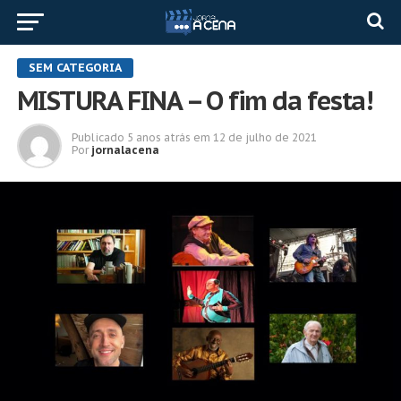
SEM CATEGORIA
MISTURA FINA – O fim da festa!
Publicado
5 anos atrás
em
12 de julho de 2021
Por
jornalacena