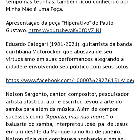
tempo nas telinhas, também ficou conhecido por
Minha Mãe é uma Peça.
Apresentação da peça “Hiperativo” de Paulo
Gustavo.
https://youtu.be/aKy0fQVZlNI
Eduardo Calegari (1981-2021), guitarrista da banda
curitibana Motorocker, que abusava de seu
virtuosismo em suas performances alegrando a
cidade e envolvendo seu público com seus solos.
https://www.facebook.com/100003628276151/video
Nelson Sargento, cantor, compositor, pesquisador,
artista plástico, ator e escritor, levou a arte do
samba para além da música. Além de compor
sucessos como
“Agoniza, mas não morre”
, o
baluarte do samba, interpretou José, pai de Jesus
em um desfile da Mangueira no Rio de janeiro.
Nelson dizia que continuava sonhando e em seu