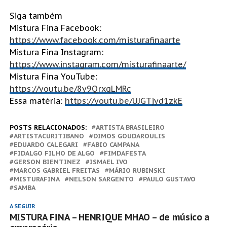
Siga também
Mistura Fina Facebook:
https://www.facebook.com/misturafinaarte
Mistura Fina Instagram:
https://www.instagram.com/misturafinaarte/
Mistura Fina YouTube:
https://youtu.be/8y9QrxqLMRc
Essa matéria:
https://youtu.be/UJGTjyd1zkE
POSTS RELACIONADOS:
ARTISTA BRASILEIRO
ARTISTACURITIBANO
DIMOS GOUDAROULIS
EDUARDO CALEGARI
FABIO CAMPANA
FIDALGO FILHO DE ALGO
FIMDAFESTA
GERSON BIENTINEZ
ISMAEL IVO
MARCOS GABRIEL FREITAS
MÁRIO RUBINSKI
MISTURAFINA
NELSON SARGENTO
PAULO GUSTAVO
SAMBA
A SEGUIR
MISTURA FINA – HENRIQUE MHAO – de músico a