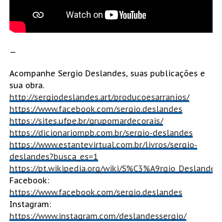
—
Acompanhe Sergio Deslandes, suas publicações e
sua obra.
http://sergiodeslandes.art/producoesarranjos/
https://www.facebook.com/sergio.deslandes
https://sites.ufpe.br/grupomardecorais/
https://dicionariompb.com.br/sergio-deslandes
https://www.estantevirtual.com.br/livros/sergio-
deslandes?busca_es=1
https://pt.wikipedia.org/wiki/S%C3%A9rgio_Deslandes
Facebook:
https://www.facebook.com/sergio.deslandes
Instagram:
https://www.instagram.com/deslandessergio/