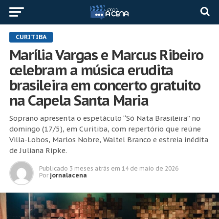
CURITIBA
Marília Vargas e Marcus Ribeiro
celebram a música erudita
brasileira em concerto gratuito
na Capela Santa Maria
Soprano apresenta o espetáculo “Só Nata Brasileira” no
domingo (17/5), em Curitiba, com repertório que reúne
Villa-Lobos, Marlos Nobre, Waltel Branco e estreia inédita
de Juliana Ripke.
Publicado
3 meses atrás
em
14 de maio de 2026
Por
jornalacena