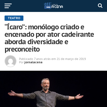
TEATRO
“Ícaro”: monólogo criado e
encenado por ator cadeirante
aborda diversidade e
preconceito
Publicado
7 anos atrás
em
21 de março de 2019
Por
jornalacena