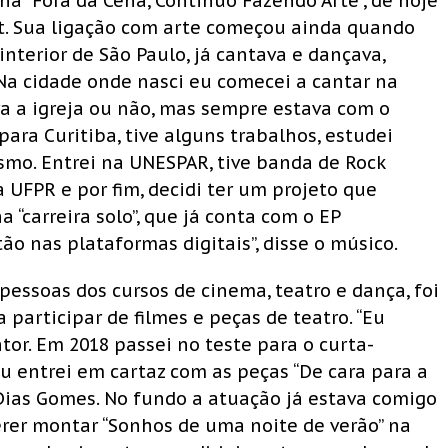
a “Fora da Cena, Continuo Fazendo Arte”, de hoje
nt. Sua ligação com arte começou ainda quando
nterior de São Paulo, já cantava e dançava,
“Na cidade onde nasci eu comecei a cantar na
a a igreja ou não, mas sempre estava com o
ra Curitiba, tive alguns trabalhos, estudei
esmo. Entrei na UNESPAR, tive banda de Rock
a UFPR e por fim, decidi ter um projeto que
“carreira solo”, que já conta com o EP
tão nas plataformas digitais”, disse o músico.
pessoas dos cursos de cinema, teatro e dança, foi
 participar de filmes e peças de teatro. “Eu
or. Em 2018 passei no teste para o curta-
 entrei em cartaz com as peças “De cara para a
 Dias Gomes. No fundo a atuação já estava comigo
er montar “Sonhos de uma noite de verão” na