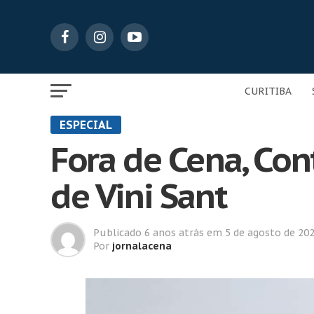
CURITIBA
ESPECIAL
Fora de Cena, Con
de Vini Sant
Publicado
6 anos atrás
em
5 de agosto de 20
Por
jornalacena