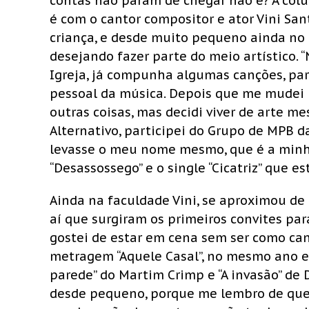
contas não param de chegar não é? A colun
é com o cantor compositor e ator Vini Sa
criança, e desde muito pequeno ainda no i
desejando fazer parte do meio artístico. 
Igreja, já compunha algumas canções, par
pessoal da música. Depois que me mudei pa
outras coisas, mas decidi viver de arte m
Alternativo, participei do Grupo de MPB d
levasse o meu nome mesmo, que é a minha 
“Desassossego” e o single “Cicatriz” que es
Ainda na faculdade Vini, se aproximou de 
aí que surgiram os primeiros convites para
gostei de estar em cena sem ser como cant
metragem “Aquele Casal”, no mesmo ano eu
parede” do Martim Crimp e “A invasão” de
desde pequeno, porque me lembro de quer