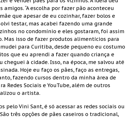
er e vender pães para os vizinhos. A ideia deu
s amigos. “A escolha por fazer pão aconteceu
ãe que apesar de eu cozinhar, fazer bolos e
solvi testar, mas acabei fazendo uma grande
izinhos no condomínio e eles gostaram, foi assim
o. Mas isso de fazer produtos alimentícios para
mudei para Curitiba, desde pequeno eu costumo
itos que eu aprendi a fazer quando criança e
 cheguei à cidade. Isso, na época, me salvou até
inada. Hoje eu faço os pães, faço as entregas,
nto, fazendo cursos dentro da minha área de
ra Redes Sociais e YouTube, além de outros
alizou o artista.
 pelo Vini Sant, é só acessar as redes sociais ou
São três opções de pães caseiros o tradicional,