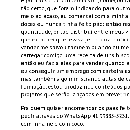
E por causa da pandemia Vini, começou faz
tão certo, que foram indicando para outro
meio ao acaso, eu comentei com a minha m
doces eu nunca tinha feito pão; então re
quantidade, então distribuí entre meus v
que eu achei que levava jeito para o ofíci
vender me salvou também quando eu me 
carregar comigo uma receita de uns bisco
então eu fazia eles para vender quando eu
eu conseguir um emprego com carteira ass
mas também sigo ministrando aulas de ca
formação, estou produzindo conteúdos pa
projetos que serão lançados em breve”, fin
Pra quem quiser encomendar os pães feitos
pedir através do WhatsApp 41 99885-5231. 
com inhame e com coco.