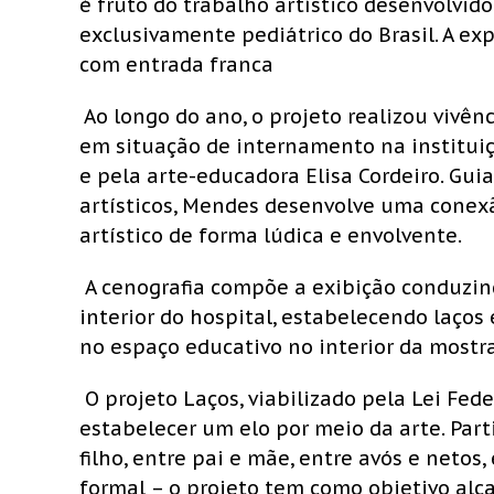
é fruto do trabalho artístico desenvolvid
exclusivamente pediátrico do Brasil. A exp
com entrada franca
Ao longo do ano, o projeto realizou
vivê
nc
em situação de internamento na instituiç
e pela arte-educadora Elisa Cordeiro. Gui
artísticos, Mendes desenvolve uma conexã
artístico de forma lúdica e envolvente.
A cenografia comp
õe a exibição conduzi
interior do hospital, estabelecendo laços
no espaço educativo no interior da mostra
O projeto Laços, viabilizado pela Lei Fede
estabelecer um elo por meio da arte. Par
filho, entre pai e mãe, entre avós e netos
formal – o projeto tem como objetivo alca