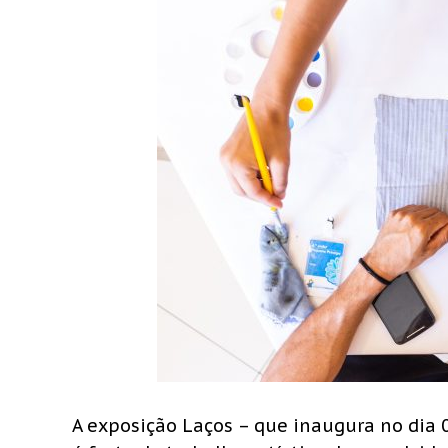
A exposiçã
o La
ços – que inaugura no dia 