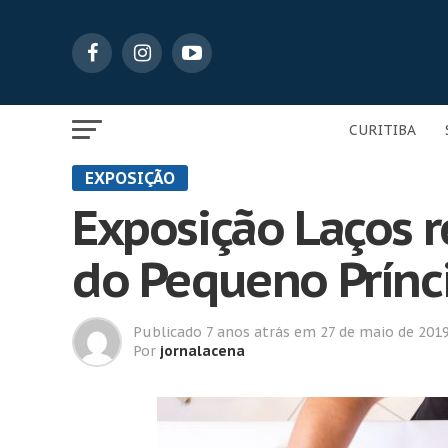
CURITIBA
EXPOSIÇÃO
Exposição Laços r
do Pequeno Prínc
Publicado
7 anos atrás
em
27 de maio de 201
Por
jornalacena