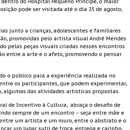
o dentro do Hospital Pequeno Príncipe, o maior
osição pode ser visitada até o dia 25 de agosto,
ias junto a crianças, adolescentes e familiares
ão, promovidas pelo artista visual Andr
é
Mendes
ado pelas peças visuais criadas nesses encontros
o entre a arte e o afeto, promovendo o pensar
ndo
o p
úblico para a experi
ê
ncia realizada no
 entre os participantes, que podem experimentar,
, algumas das atividades artísticas propostas.
ral de Incentivo à Cultura, abraça o desafio de
tindo sempre de um encontro – seja entre mãe e
, entre um artista e um muro, entre o abstrato e o
nçar um lugar sutil de troca, entrega e carinho.