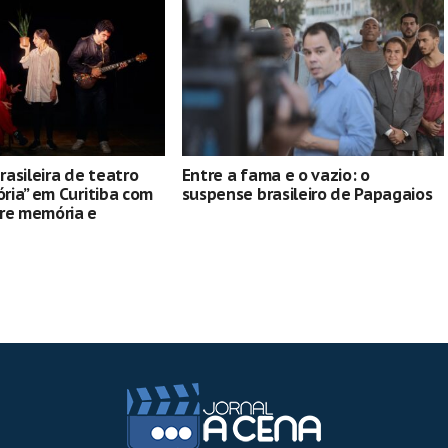
asileira de teatro
Entre a fama e o vazio: o
ória” em Curitiba com
suspense brasileiro de Papagaios
bre memória e
oletiva