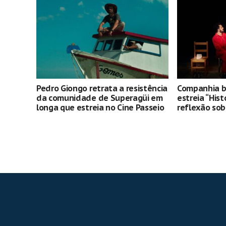
Pedro Giongo retrata a resistência
Companhia br
da comunidade de Superagüi em
estreia “Hist
longa que estreia no Cine Passeio
reflexão so
construção c