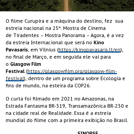
O filme Curupira e a máquina do destino, fez sua
estreia nacional na 25ª. Mostra de Cinema
de Tiradentes – Mostra Panorama – Agora, é a vez
da estreia Internacional que será no
Kino
Pavasaris
, em Vilnius (
https://kinopavasaris.lt/en
),
no final de Março, e em seguida ele vai para
o
Glasgow Film
Festival
(
https://glasgowfilm.org/glasgow-film-
festival
), dentro de um programa sobre Ecologia e
fins de mundo, na esteira da COP26.
O curta foi filmado em 2021 no Amazonas, na
Estrada Fantasma BR-319, Transamazônica BR-230 e
na cidade real de Realidade. Essa é a estreia
mundial do filme com a primeira exibição no Brasil.
SINOPSE