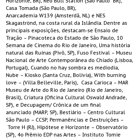
Horizonte, BR), Red Bull Station (São Paulo BR),
Casa Tomada (São Paulo, BR),
Anarcademia W139 (Amsterdã, NL) e NES
Skagaströnd, na costa rural da Islândia. Dentre as
principais exposições, destacam-se Ensaio de
Tração – Pinacoteca do Estado de São Paulo, 10
Semana de Cinema do Rio de Janeiro, Uma história
natural das Ruínas (Pivô, SP), Fuso Festival – Museu
Nacional de Arte Contemporânea do Chiado (Lisboa,
Portugal), Cuando no hay sombra es mediodía,
Nube – Kiosko (Santa Cruz, Bolívia), With burning
love – (Villa Belleville, Paris), Casa Carioca – MAR
Museu de Arte do Rio de Janeiro (Rio de Janeiro,
Brasil), Criatura (Oficina Cultural Oswald Andrade,
SP), e Decupagem/ Crônica de um final
anunciado (MARP, SP), Bestiário – Centro Cultural
São Paulo – CCSP, Permanências e Destruições –
Torre H (RJ), Hipótese e Horizonte – Observatório
(SP), 4o Prêmio EDP nas Artes – Instituto Tomie