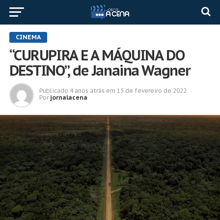
CINEMA
“CURUPIRA E A MÁQUINA DO
DESTINO”, de Janaina Wagner
Publicado
4 anos atrás
em
15 de fevereiro de 2022
Por
jornalacena