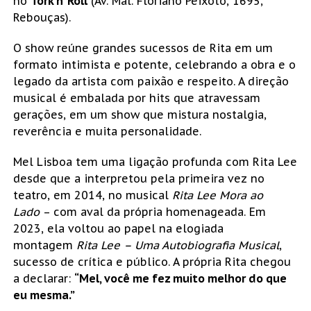
no
Tork n’ Roll
(Av. Mal. Floriano Peixoto, 1695,
Rebouças).
O show reúne grandes sucessos de Rita em um
formato intimista e potente, celebrando a obra e o
legado da artista com paixão e respeito. A direção
musical é embalada por hits que atravessam
gerações, em um show que mistura nostalgia,
reverência e muita personalidade.
Mel Lisboa tem uma ligação profunda com Rita Lee
desde que a interpretou pela primeira vez no
teatro, em 2014, no musical
Rita Lee Mora ao
Lado
– com aval da própria homenageada. Em
2023, ela voltou ao papel na elogiada
montagem
Rita Lee – Uma Autobiografia Musical
,
sucesso de crítica e público. A própria Rita chegou
a declarar:
“Mel, você me fez muito melhor do que
eu mesma.”