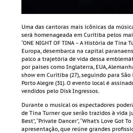
Uma das cantoras mais icônicas da música
será homenageada em Curitiba pelos mais
“ONE NIGHT OF TINA – A História de Tina Tu
Europa, desembarca na capital paranaense
palco a trajetória de vida dessa emblemát
por países como Inglaterra, EUA, Alemanha
show em Curitiba (27), seguindo para São Pa
Porto Alegre (31). O evento local é assina
vendidos pelo Disk Ingressos.
Durante o musical os espectadores poderã
de Tina Turner que serão trazidos à vida 
Best”, “Private Dancer”, “What’s Love Got T
apresentação, que reúne grandes profissio