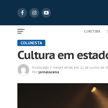
CURITIBA
COLUNISTA
Cultura em estad
Publicado
2 meses atrás
em
11 de junho de 2
Por
jornalacena