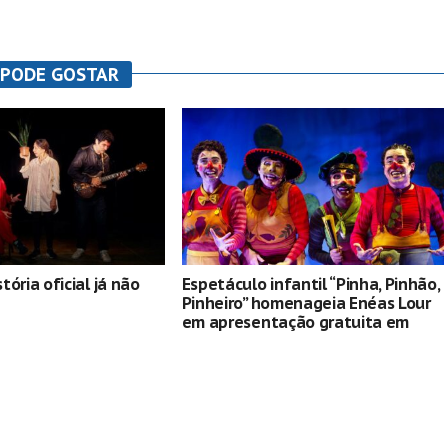
 PODE GOSTAR
ória oficial já não
Espetáculo infantil “Pinha, Pinhão,
Pinheiro” homenageia Enéas Lour
em apresentação gratuita em
Curitiba