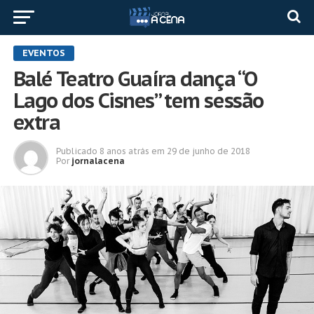
EVENTOS
Balé Teatro Guaíra dança “O
Lago dos Cisnes” tem sessão
extra
Publicado
8 anos atrás
em
29 de junho de 2018
Por
jornalacena