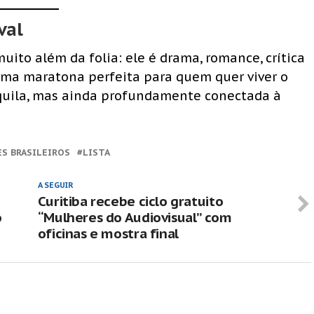
val
uito além da folia: ele é drama, romance, crítica
 Uma maratona perfeita para quem quer viver o
nquila, mas ainda profundamente conectada à
ES BRASILEIROS
LISTA
A SEGUIR
Curitiba recebe ciclo gratuito
o
“Mulheres do Audiovisual” com
oficinas e mostra final