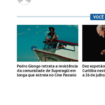
VOCÊ
Pedro Giongo retrata a resistência
Dez espetácu
da comunidade de Superagüi em
Curitiba nes
longa que estreia no Cine Passeio
a 26 de julho