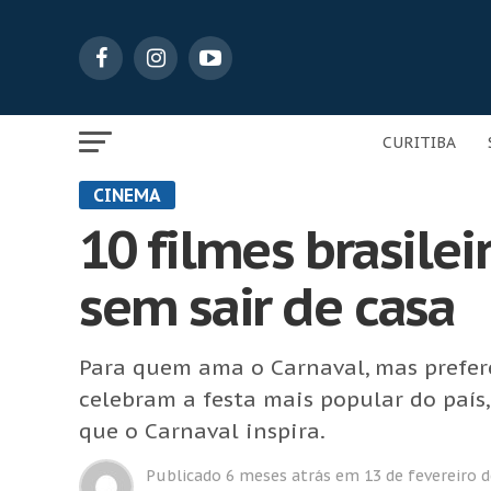
CURITIBA
CINEMA
10 filmes brasilei
sem sair de casa
Para quem ama o Carnaval, mas prefere 
celebram a festa mais popular do país,
que o Carnaval inspira.
Publicado
6 meses atrás
em
13 de fevereiro 