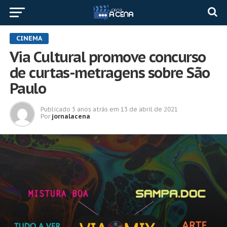
CINEMA
Via Cultural promove concurso
de curtas-metragens sobre São
Paulo
Publicado
5 anos atrás
em
13 de abril de 2021
Por
jornalacena