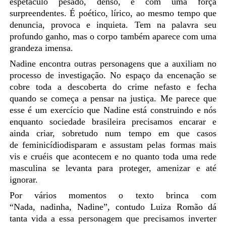
espetáculo pesado, denso, e com uma força
surpreendentes. É poético, lírico, ao mesmo tempo que
denuncia, provoca e inquieta. Tem na palavra seu
profundo ganho, mas o corpo também aparece com uma
grandeza imensa.
Nadine encontra outras personagens que a a
uxiliam no
processo de investigação
. No espaço da encenação se
cobre toda a descoberta do crime nefasto e fecha
quando se começa a pensar na justiça. Me parece que
esse é um exercício que Nadine
está construindo e nós
enquanto sociedade brasileira precisamos encarar e
ainda criar, sobretudo num tempo em que casos
de
feminicídio
disparam e assustam pelas formas
mais
vis e cruéis que acontecem e no quanto toda uma rede
masculina se levanta para proteger, amenizar e até
ignorar.
Por vários momentos o texto brinca com
“Nada,
nadinha, Nadine”,
contudo Luiza Romão dá
tanta vida a essa personagem que precisamos inverter