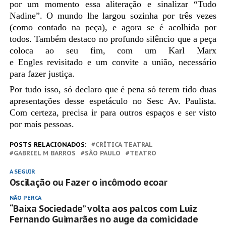
por um momento essa aliteração e sinalizar “Tudo
Nadine”. O mundo lhe largou sozinha por três vezes
(como contado na peça), e agora se
é
acolhida por
todos. Também destaco no profundo silêncio que a peça
coloca ao seu fim, com um Karl Marx
e
Engles
revisitado e um convite a união, necessário
para fazer justiça.
Por tudo isso, só declaro que é pena só terem tido duas
apresentações desse espetáculo no Sesc Av. Paulista.
Com
certeza, precisa ir para outros espaços
e
ser
visto
por mais pessoas.
POSTS RELACIONADOS:
CRÍTICA TEATRAL
GABRIEL M BARROS
SÃO PAULO
TEATRO
A SEGUIR
Oscilação ou Fazer o incômodo ecoar
NÃO PERCA
“Baixa Sociedade” volta aos palcos com Luiz
Fernando Guimarães no auge da comicidade