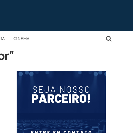
IA
CINEMA
or"