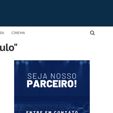
IA
CINEMA
ulo"