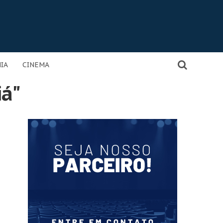
IA
CINEMA
iá"