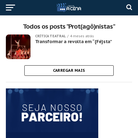
Todos os posts "Prot(agô)nistas"
CRÍTICA TEATRAL
4 meses atrás
Transformar a revolta em “{Fé}sta”
CARREGAR MAIS