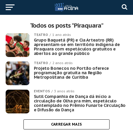
Todos os posts "Piraquara"
TEATRO
1 ano atrás
Grupo Baquetá (PR) e Cia Arteatro (RR)
apresentam-se em território indígena de
Piraquara com espetáculos gratuitos e
abertos ao grande público
TEATRO
2 anos atrás
Projeto Bonecos no Portão oferece
programação gratuita na Região
Metropolitana de Curitiba
EVENTOS
3 anos atrás
Sutil Companhia de Dança dá início a
circulação de Olha pra mim, espetáculo
contemplado no Prêmio Funarte Circulação
e Difusão da Dança
CARREGAR MAIS