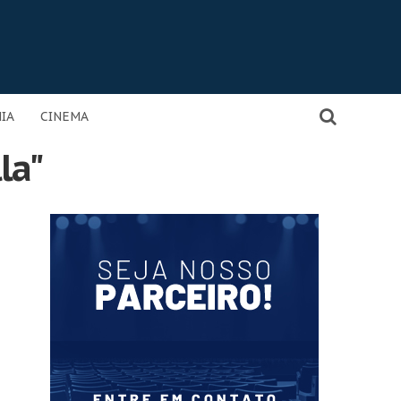
IA
CINEMA
la"