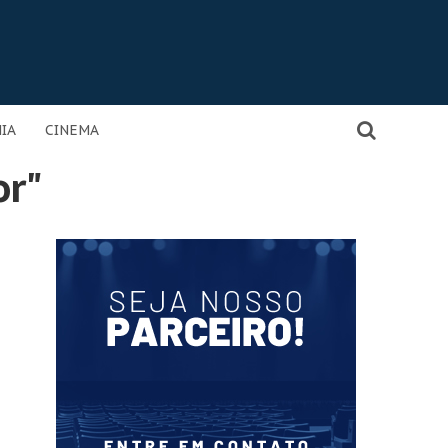
IA
CINEMA
or"