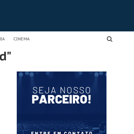
IA
CINEMA
d"