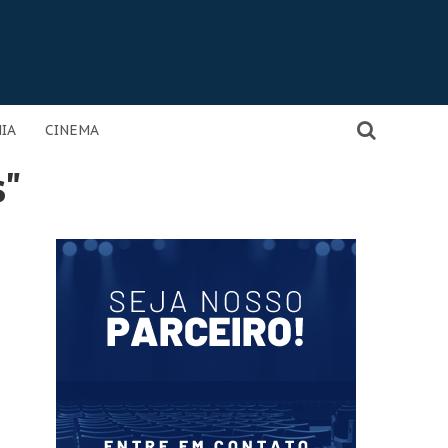
IA
CINEMA
s"