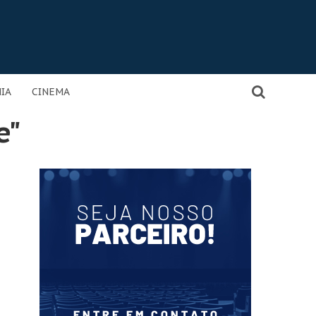
IA
CINEMA
e"