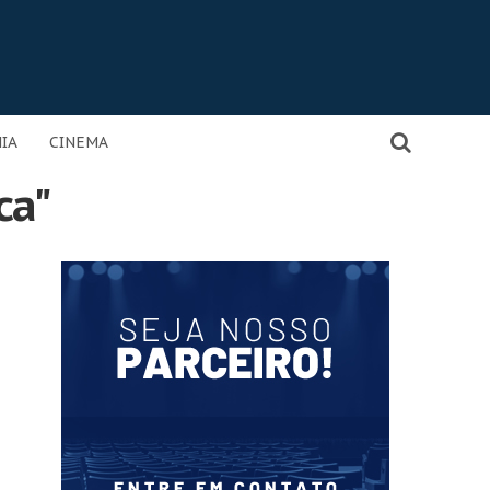
IA
CINEMA
ca"