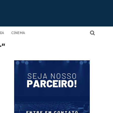
IA
CINEMA
r"