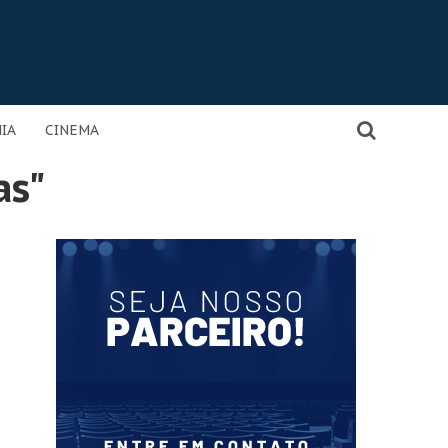
IA
CINEMA
as"