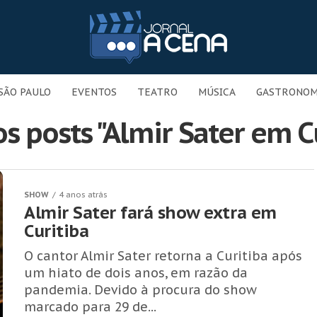
SÃO PAULO
EVENTOS
TEATRO
MÚSICA
GASTRONOM
s posts "Almir Sater em C
SHOW
4 anos atrás
Almir Sater fará show extra em
Curitiba
O cantor Almir Sater retorna a Curitiba após
um hiato de dois anos, em razão da
pandemia. Devido à procura do show
marcado para 29 de...