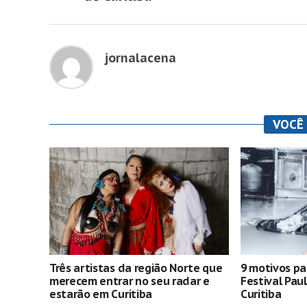
jornalacena
VOCÊ
Três artistas da região Norte que
9 motivos pa
merecem entrar no seu radar e
Festival Pau
estarão em Curitiba
Curitiba