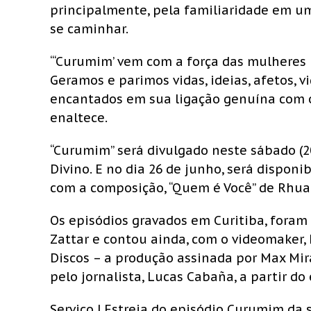
principalmente, pela familiaridade em um
se caminhar.
“‘Curumim’ vem com a força das mulheres 
Geramos e parimos vidas, ideias, afetos, v
encantados em sua ligação genuína com o n
enaltece.
“Curumim” será divulgado neste sábado (20
Divino. E no dia 26 de junho, será dispon
com a composição, “Quem é Você” de Rhua
Os episódios gravados em Curitiba, foram
Zattar e contou ainda, com o videomaker
Discos – a produção assinada por Max Mira
pelo jornalista, Lucas Cabaña, a partir do
Serviço | Estreia do episódio Curumim da 