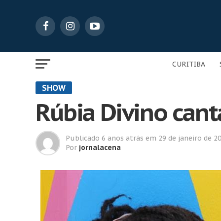
CURITIBA
SHOW
Rúbia Divino can
Publicado
6 anos atrás
em
29 de janeiro de 2
Por
jornalacena