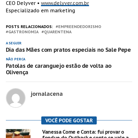
CEO Delyver •
www.delyver.com.br
Especializado em marketing
POSTS RELACIONADOS:
EMPREENDEDORISMO
GASTRONOMIA
QUARENTENA
A SEGUIR
Dia das Mães com pratos especiais no Sale Pepe
NÃO PERCA
Patolas de caranguejo estão de volta ao
Olivença
jornalacena
VOCÊ PODE GOSTAR
Vanessa Come e Conta: fui provar o
fondue do Outback e conto se vale a