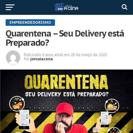
EMPREENDEDORISMO
Quarentena – Seu Delivery está
Preparado?
Publicado
6 anos atrás
em
28 de março de 2020
Por
jornalacena