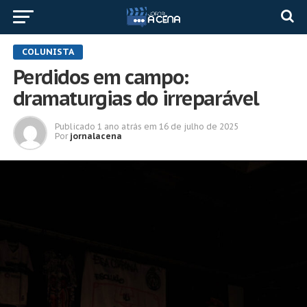
COLUNISTA
Perdidos em campo:
dramaturgias do irreparável
Publicado
1 ano atrás
em
16 de julho de 2025
Por
jornalacena