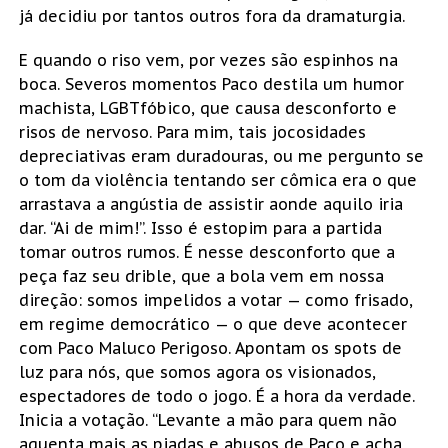
já decidiu por tantos outros fora da dramaturgia.
E quando o riso vem, por vezes são espinhos na
boca. Severos momentos Paco destila um humor
machista, LGBTfóbico, que causa desconforto e
risos de nervoso. Para mim, tais jocosidades
depreciativas eram duradouras, ou me pergunto se
o tom da violência tentando ser cômica era o que
arrastava a angústia de assistir aonde aquilo iria
dar. “Ai de mim!”. Isso é estopim para a partida
tomar outros rumos. É nesse desconforto que a
peça faz seu drible, que a bola vem em nossa
direção: somos impelidos a votar — como frisado,
em regime democrático — o que deve acontecer
com Paco Maluco Perigoso. Apontam os spots de
luz para nós, que somos agora os visionados,
espectadores de todo o jogo. É a hora da verdade.
Inicia a votação. “Levante a mão para quem não
aguenta mais as piadas e abusos de Paco e acha