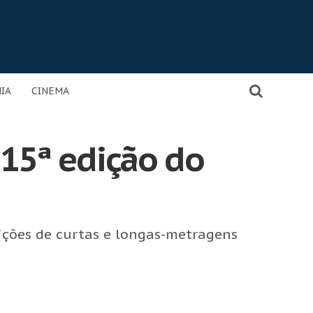
IA
CINEMA
 15ª edição do
ições de curtas e longas-metragens