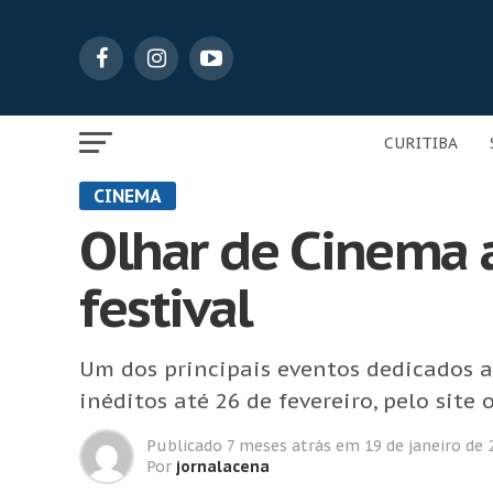
CURITIBA
CINEMA
Olhar de Cinema a
festival
Um dos principais eventos dedicados a
inéditos até 26 de fevereiro, pelo site o
Publicado
7 meses atrás
em
19 de janeiro de 
Por
jornalacena