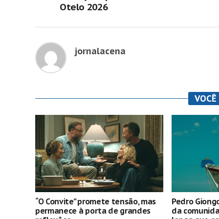
Otelo 2026
jornalacena
VOCÊ
“O Convite” promete tensão, mas
Pedro Giongo
permanece à porta de grandes
da comunida